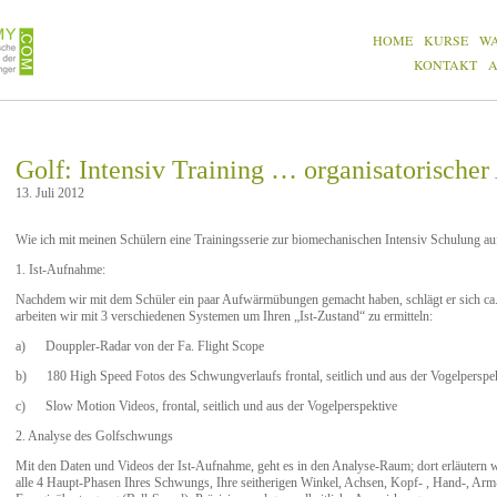
HOME
KURSE
W
KONTAKT
Golf: Intensiv Training … organisatorischer
13. Juli 2012
Wie ich mit meinen Schülern eine Trainingsserie zur biomechanischen Intensiv Schulung auf
1. Ist-Aufnahme:
Nachdem wir mit dem Schüler ein paar Aufwärmübungen gemacht haben, schlägt er sich ca
arbeiten wir mit 3 verschiedenen Systemen um Ihren „Ist-Zustand“ zu ermitteln:
a) Douppler-Radar von der Fa. Flight Scope
b) 180 High Speed Fotos des Schwungverlaufs frontal, seitlich und aus der Vogelperspe
c) Slow Motion Videos, frontal, seitlich und aus der Vogelperspektive
2. Analyse des Golfschwungs
Mit den Daten und Videos der Ist-Aufnahme, geht es in den Analyse-Raum; dort erläutern 
alle 4 Haupt-Phasen Ihres Schwungs, Ihre seitherigen Winkel, Achsen, Kopf- , Hand-, Arm