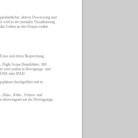
ganzheitlicher, aktiver Downswing und
d wird in der mentalen Visualisierung
 das Gehirn an den Körper exakte
-Fotos und deren Besprechung.
 Flight Scope Datenblätter, 360
ler wird zudem in Bewegungs- und
IPHONE oder IPAD.
gsplätzen durchgeführt und in
-, Hitze-, Kälte-, Schnee- und
en überwiegend auf der Drivingrange