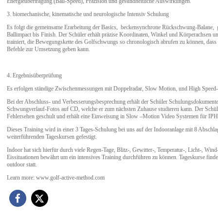
Energieübertragung (Ball-Speed), Präzision und gesundheitliche Auswirkungen.
3. biomechanische, kinematische und neurologische Intensiv Schulung
Es folgt die gemeinsame Erarbeitung der Basics, beckensynchrone Rückschwung-Balane, 
Ballimpact bis Finish. Der Schüler erhält präzise Koordinaten, Winkel und Körperachsen un
trainiert, die Bewegungskette des Golfschwungs so chronologisch abrufen zu können, dass
Befehle zur Umsetzung geben kann.
4. Ergebnisüberprüfung
Es erfolgen ständige Zwischenmessungen mit Doppelradar, Slow Motion, und High Speed
Bei der Abschluss- und Verbesserungsbesprechung erhält der Schüler Schulungsdokumente,
Schwungverlauf-Fotos auf CD, welche er zum nächsten Zuhause studieren kann. Der Schü
Fehlersehen geschult und erhält eine Einweisung in Slow –Motion Video Systemen für 
Dieses Training wird in einer 3 Tages-Schulung bei uns auf der Indooranlage mit 8 Abschla
weiterführenden Tageskursen gefestigt.
Indoor hat sich hierfür durch viele Regen-Tage, Blitz-, Gewitter-, Temperatur-, Licht-, Wind
Eissituationen bewährt um ein intensives Training durchführen zu können. Tageskurse find
outdoor statt.
Learn more: www.golf-active-method.com