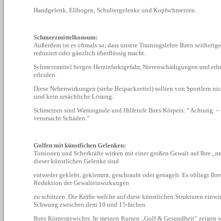
Handgelenk, Ellbogen, Schultergelenke und Kopfschmerzen.
Schmerzmittelkonsum:
Außerdem ist es oftmals so, dass unsere Trainingslehre Ihren seither
reduziert oder gänzlich überflüssig macht.
Schmerzmittel bergen Herzinfarktgefahr, Nierenschädigungen und erh
erleiden.
Diese Nebenwirkungen (siehe Beipackzettel) sollten von Sportlern nic
sind kein ursächliche Lösung.
Schmerzen sind
Warnsignale und Hilferufe Ihres Körpers: “Achtung –
verursacht Schäden.”
Golfen mit künstlichen Gelenken:
Torsionen und Scherkräfte wirken mit einer großen Gewalt auf Ihre „n
dieser künstlichen Gelenke sind
entweder geklebt, geklemmt, geschraubt oder genagelt. Es obliegt Ihr
Reduktion der Gewalteinwirkungen
zu schützen. Die Kräfte welche auf diese künstlichen Strukturen einwi
Schwung zwischen dem 10 und 15-fachen
Ihres Körpergewichts. In meinen Kursen „Golf & Gesundheit“ zeigen 