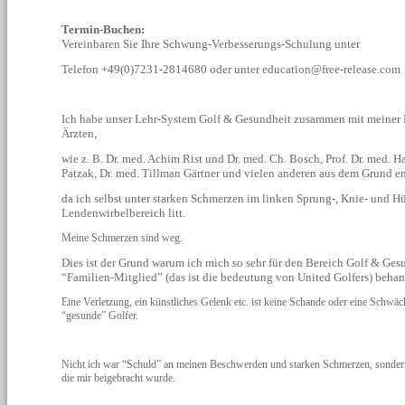
Termin-Buchen:
Vereinbaren Sie Ihre Schwung-Verbesserungs-Schulung unter
Telefon +49(0)7231-2814680 oder unter education@free-release.com
Ich habe unser Lehr-System Golf & Gesundheit zusammen mit meiner F
Ärzten,
wie z. B. Dr. med. Achim Rist und Dr. med. Ch. Bosch, Prof. Dr. med. H
Patzak, Dr. med. Tillman Gärtner und vielen anderen aus dem Grund en
da ich selbst unter starken Schmerzen im linken Sprung-, Knie- und H
Lendenwirbelbereich litt.
Meine Schmerzen sind weg.
Dies ist der Grund warum ich mich so sehr für den Bereich Golf & Gesu
“Familien-Mitglied” (das ist die bedeutung von United Golfers) behan
Eine Verletzung, ein künstliches Gelenk etc. ist keine Schande oder eine Schwä
“gesunde” Golfer.
Nicht ich war “Schuld” an meinen Beschwerden und starken Schmerzen, sonder
die mir beigebracht wurde.