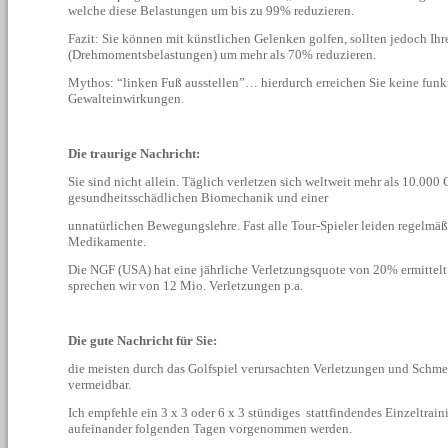
welche diese Belastungen um bis zu 99% reduzieren.
Fazit: Sie können mit künstlichen Gelenken golfen, sollten jedoch I
(Drehmomentsbelastungen) um mehr als 70% reduzieren.
Mythos: “linken Fuß ausstellen”… hierdurch erreichen Sie keine funk
Gewalteinwirkungen.
Die traurige Nachricht:
Sie sind nicht allein. Täglich verletzen sich weltweit mehr als 10.000 
gesundheitsschädlichen Biomechanik und einer
unnatürlichen Bewegungslehre.
Fast alle Tour-Spieler leiden regelm
Medikamente.
Die NGF (USA) hat eine jährliche Verletzungsquote von 20% ermittelt
sprechen wir von 12 Mio. Verletzungen p.a.
Die gute Nachricht für Sie:
die meisten durch das Golfspiel verursachten Verletzungen und Schm
vermeidbar.
Ich empfehle ein 3 x 3 oder 6 x 3 stündiges stattfindendes Einzeltraini
aufeinander folgenden Tagen vorgenommen werden.