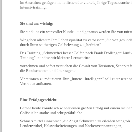
Im Anschluss genügen monatliche oder viertelejährige Tagesbesuche 
Intensivtraining.
Sie sind uns wichtig:
Sie sind uns ein wertvoller Kunde – und genauso werden Sie von mir 
Wir geben alles um Ihre Lebensqualität zu verbessern, Sie von gesun
durch Ihren seitherigen Golfschwung zu „befreien“.
Das Training „Schmerzfrei besser Golfen nach Frank Drollinger“ läuft
Training”, nur dass wir kleinere Lernschritte
vornehmen und sofort versuchen die Gewalt von Torsionen, Scherkräf
die Bandscheiben und übertragene
Vibrationen zu reduzieren.
Ihre „Innere –Intelligenz“ soll zu unserer 
Vertrauen aufbauen.
Eine Erfolgsgeschicht:
Gerade heute konnte ich wieder einen großen Erfolg mit einem meine
Golfspielen starke und sehr gefährliche
Schmerzmittel einnehmen, die Angst Schmerzen zu erleiden war groß. 
Lendenwirbel, Halswirbelreizungen und Nackenverspannungen,