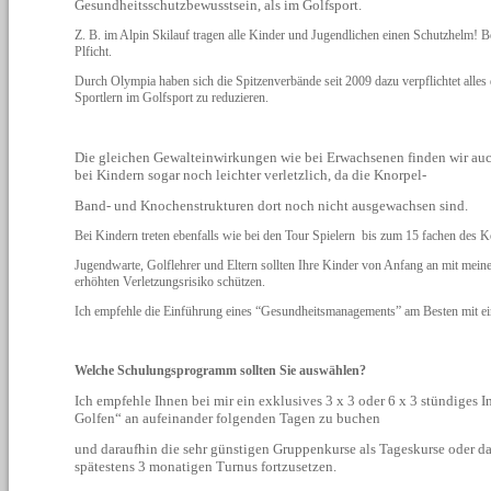
Gesundheitsschutzbewusstsein, als im Golfsport.
Z. B. im Alpin Skilauf tragen alle Kinder und Jugendlichen einen Schutzhelm!
Plficht.
Durch Olympia haben sich die Spitzenverbände seit 2009 dazu verpflichtet alles
Sportlern im Golfsport zu reduzieren.
Die gleichen Gewalteinwirkungen wie bei Erwachsenen finden wir auch
bei Kindern sogar noch leichter verletzlich, da die Knorpel-
Band- und Knochenstrukturen dort noch nicht ausgewachsen sind.
Bei Kindern treten ebenfalls wie bei den Tour Spielern bis zum 15 fachen des K
Jugendwarte, Golflehrer und Eltern sollten Ihre Kinder von Anfang an mit m
erhöhten Verletzungsrisiko schützen.
Ich empfehle die Einführung eines “Gesundheitsmanagements” am Besten mit e
Welche Schulungsprogramm sollten Sie auswählen?
Ich empfehle Ihnen bei mir ein exklusives 3 x 3 oder 6 x 3 stündiges 
Golfen“ an aufeinander folgenden Tagen zu buchen
und daraufhin die sehr günstigen Gruppenkurse als Tageskurse oder d
spätestens 3 monatigen Turnus fortzusetzen.