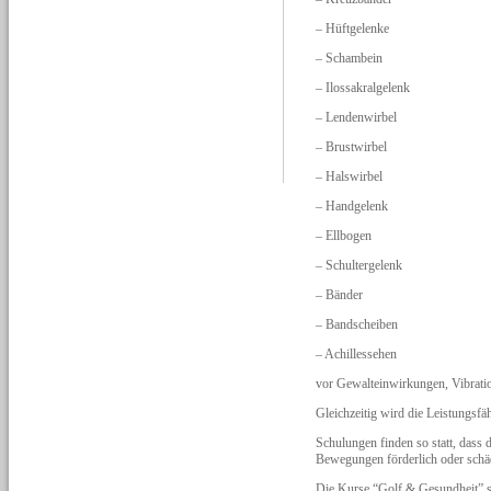
– Hüftgelenke
– Schambein
– Ilossakralgelenk
– Lendenwirbel
– Brustwirbel
– Halswirbel
– Handgelenk
– Ellbogen
– Schultergelenk
– Bänder
– Bandscheiben
– Achillessehen
vor Gewalteinwirkungen, Vibration
Gleichzeitig wird die Leistungsfäh
Schulungen finden so statt, dass
Bewegungen förderlich oder schäd
Die Kurse “Golf & Gesundheit” s