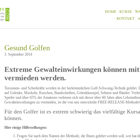
HOME
KURSE
W
KONTAKT
Gesund Golfen
3. September 2014
Extreme Gewalteinwirkungen können 
vermieden werden.
Torsionen- und Scherkräfte werden in der herkömmlichen Golf-Schwung-Technik gelehrt. 
auf Gelenke, Muskeln, Knochen, Bandscheiben, Gelenkknorpel, Sehnen und Bänder. Verletzun
Spieler und über 65% der Amateure verletzen sich mit dieser über 60 Jahre alten Lehrmeth
Gewalteinwirkungen zu vermeiden, ist die von uns entwickelte FREE-RELEASE-Methode
Für den Golfer ist es extrem schwierig das vielfältige Kur
können.
Hier einige Hilfestellungen:
Fragen Sie nach dem Namen der Methode, die Ihnen gelehrt werden soll; wer hat di