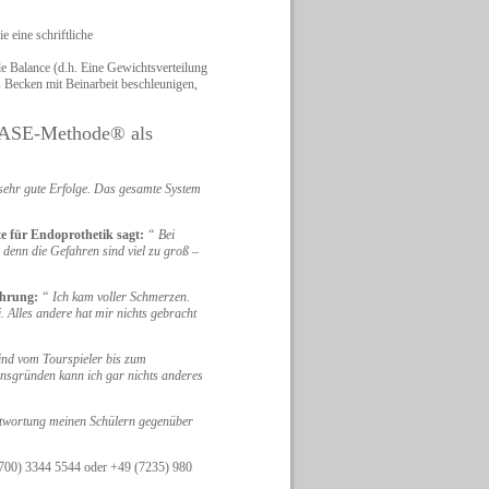
 eine schriftliche
 Balance (d.h. Eine Gewichtsverteilung
s Becken mit Beinarbeit beschleunigen,
EASE-Methode® als
ehr gute Erfolge. Das gesamte System
e für Endoprothetik sagt:
“ Bei
 denn die Gefahren sind viel zu groß –
ahrung:
“ Ich kam voller Schmerzen.
 Alles andere hat mir nichts gebracht
sind vom Tourspieler bis zum
sgründen kann ich gar nichts anderes
twortung meinen Schülern gegenüber
(700) 3344 5544 oder +49 (7235) 980