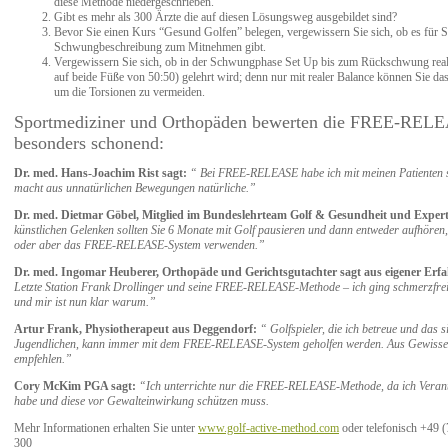
diese Methode niedergeschrieben.
Gibt es mehr als 300 Ärzte die auf diesen Lösungsweg ausgebildet sind?
Bevor Sie einen Kurs “Gesund Golfen” belegen, vergewissern Sie sich, ob es für Sie
Schwungbeschreibung zum Mitnehmen gibt.
Vergewissern Sie sich, ob in der Schwungphase Set Up bis zum Rückschwung reale
auf beide Füße von 50:50) gelehrt wird; denn nur mit realer Balance können Sie da
um die Torsionen zu vermeiden.
Sportmediziner und Orthopäden bewerten die FREE-REL
besonders schonend:
Dr. med. Hans-Joachim Rist sagt:
“ Bei FREE-RELEASE habe ich mit meinen Patienten s
macht aus unnatürlichen Bewegungen natürliche.”
Dr. med. Dietmar Göbel, Mitglied im Bundeslehrteam Golf & Gesundheit und Expert
künstlichen Gelenken sollten Sie 6 Monate mit Golf pausieren und dann entweder aufhören,
oder aber das FREE-RELEASE-System verwenden.”
Dr. med. Ingomar Heuberer, Orthopäde und Gerichtsgutachter sagt aus eigener Erf
Letzte Station Frank Drollinger und seine FREE-RELEASE-Methode – ich ging schmerzfrei.
und mir ist nun klar warum.”
Artur Frank, Physiotherapeut aus Deggendorf:
“ Golfspieler, die ich betreue und das 
Jugendlichen, kann immer mit dem FREE-RELEASE-System geholfen werden. Aus Gewissen
empfehlen.”
Cory McKim PGA sagt:
“Ich unterrichte nur die FREE-RELEASE-Methode, da ich Veran
habe und diese vor Gewalteinwirkung schützen muss.
Mehr Informationen erhalten Sie unter
www.golf-active-method.com
oder telefonisch +49 
300