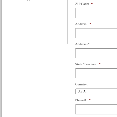
ZIP Code:
*
Address:
*
Address 2:
State / Province:
*
Country:
Phone #:
*