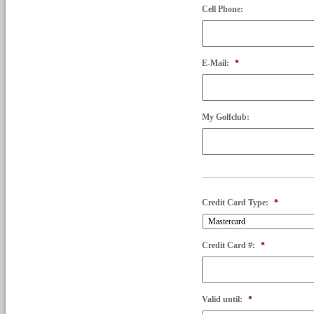
Cell Phone:
E-Mail:
*
My Golfclub:
Credit Card Type:
*
Credit Card #:
*
Valid until:
*