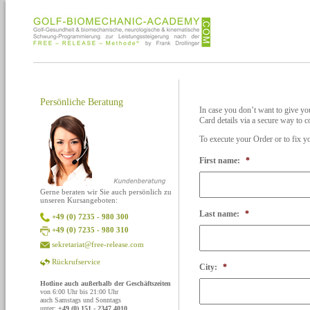
Persönliche Beratung
In case you don’t want to give yo
Card details via a secure way to 
To execute your Order or to fix yo
First name:
*
Gerne beraten wir Sie auch persönlich zu
unseren Kursangeboten:
Last name:
*
+49 (0) 7235 - 980 300
+49 (0) 7235 - 980 310
sekretariat@free-release.com
Rückrufservice
City:
*
Hotline auch außerhalb der Geschäftszeiten
von 6:00 Uhr bis 21:00 Uhr
auch Samstags und Sonntags
unter:
+49 (0) 151 - 2347 4010