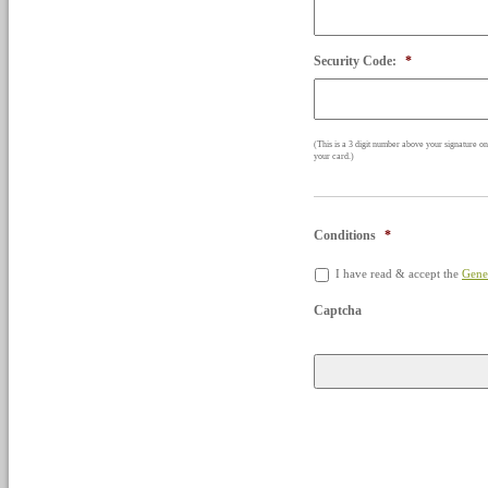
Security Code:
*
(This is a 3 digit number above your signature on
your card.)
Conditions
*
I have read & accept the
Gene
Captcha