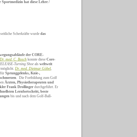
r Sportmedizin hat diese Lehre /
t seitliche Scherkräfte wurde
das
wegungsabläufe der CORE-
Dr. med. C. Bosch
konnte diese
Core-
ELEASE-Turning Shoe
als
weltweit
rmöglicht.
Dr. med. Dietmar Göbel
,
 für
Sprunggelenks, Knie-,
nschmerzen
. Die Fortbildung zum Golf
ben
Ärzten, Physiotherapeuten und
ler Frank Drollinger
durchgeführt. Er
hnellsten Lernfortschritt, beste
ungen
bis und nach dem Golf-Ball-