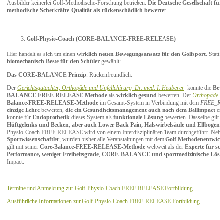
Ausbilder keinerlei Golf-Methodische-Forschung betrieben.
Die Deutsche Gesellschaft fü
methodische Scherkräfte-Qualität als rückenschädlich bewertet
.
Golf-Physio-Coach (CORE-BALANCE-FREE-RELEASE)
Hier handelt es sich um einen
wirklich neuen Bewegungsansatz für den Golfsport
. Stat
biomechanisch Beste für den Schüler
gewählt:
Das CORE-BALANCE Prinzip
. Rückenfreundlich.
Der
Gerichtsgutachter, Orthopäde und Unfallchirurg Dr. med. I. Heuberer
konnte die
Be
BALANCE FREE-RELEASE Methode
als
wirklich gesund
bewerten. Der
Orthopäde 
Balance-FREE-RELEASE-Methode
im Gesamt-System in Verbindung mit dem
FREE_R
einzige Lehre
bewerten,
die ein Gesundheitsmanagement auch nach dem Ballimpact
e
konnte für
Endoprothetik
dieses System als
funktionale Lösung
bewerten. Dasselbe gilt
Hüftgelenks und Becken, aber auch Lower Back Pain, Halswirbelsäule und Ellboge
Physio-Coach FREE-RELEASE wird von einem Interdisziplinären Team durchgeführt. Ne
Sportwissenschaftler
, wurden bisher alle Veranstaltungen mit dem
Golf Methodenentwick
gilt mit seiner
Core-Balance-FREE-RELEASE-Methode
weltweit als der
Experte für sc
Performance, weniger Freiheitsgrade
,
CORE-BALANCE und sportmedizinische Lös
Impact.
Termine und Anmeldung zur Golf-Physio-Coach FREE-RELEASE Fortbildung
Ausführliche Informationen zur Golf-Physio-Coach FREE-RELEASE Fortbildung