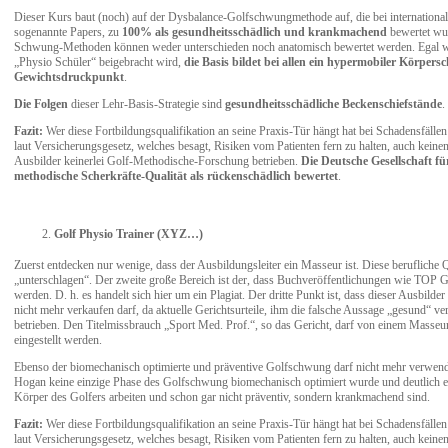
Dieser Kurs baut (noch) auf der Dysbalance-Golfschwungmethode auf, die bei international
sogenannte Papers, zu
100% als gesundheitsschädlich und krankmachend
bewertet wu
Schwung-Methoden können weder unterschieden noch anatomisch bewertet werden. Egal w
„Physio Schüler“ beigebracht wird,
die Basis bildet bei allen ein hypermobiler Körpe
Gewichtsdruckpunkt
.
Die Folgen
dieser Lehr-Basis-Strategie sind
gesundheitsschädliche Beckenschiefstände
.
Fazit:
Wer diese Fortbildungsqualifikation an seine Praxis-Tür hängt hat bei Schadensfälle
laut Versicherungsgesetz, welches besagt, Risiken vom Patienten fern zu halten, auch keine
Ausbilder keinerlei Golf-Methodische-Forschung betrieben.
Die Deutsche Gesellschaft fü
methodische Scherkräfte-Qualität als rückenschädlich bewertet
.
Golf Physio Trainer (XYZ…)
Zuerst entdecken nur wenige, dass der Ausbildungsleiter ein Masseur ist. Diese berufliche Q
„unterschlagen“. Der zweite große Bereich ist der, dass Buchveröffentlichungen wie TOP G
werden. D. h. es handelt sich hier um ein Plagiat. Der dritte Punkt ist, dass dieser Ausbilder
nicht mehr verkaufen darf, da aktuelle Gerichtsurteile, ihm die falsche Aussage „gesund“ v
betrieben. Den Titelmissbrauch „Sport Med. Prof.“, so das Gericht, darf von einem Masse
eingestellt werden.
Ebenso der biomechanisch optimierte und präventive Golfschwung darf nicht mehr verwend
Hogan keine einzige Phase des Golfschwung biomechanisch optimiert wurde und deutlich er
Körper des Golfers arbeiten und schon gar nicht präventiv, sondern krankmachend sind.
Fazit:
Wer diese Fortbildungsqualifikation an seine Praxis-Tür hängt hat bei Schadensfälle
laut Versicherungsgesetz, welches besagt, Risiken vom Patienten fern zu halten, auch keine