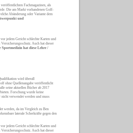
 veröffentlichten Fachmagazinen, als
rde. Die am Markt vorhandenen Golf-
elche Abänderung oder Variante dem
rschwerpunkt und
n vor jedem Gericht schlechte Karten und
n Versicherungsschutz. Auch hat dieser
r Sportmedizin hat diese Lehre /
ualifikation wird überall
olf ohne Quellenangabe veröffentlicht
 alle seine aktuellen Bücher ab 2017
erbieten. Forschung wurde keine
ur nicht verwendet werden und muss
et werden, da im Vergleich zu Ben
kennbare laterale Scherkräfte gegen den
n vor jedem Gericht schlechte Karten und
n Versicherungsschutz. Auch hat dieser