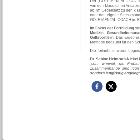
Der „
GOLF-MENTAL-COAC
von den klassischen Ansätzen 
ab. Im Gegensatz zu den kla
oder das eigene Stressmana
GOLF-MENTAL-COACH
im E
Im Fokus der Fortbildung
ste
Medizin, Gesundheitsman
Golfsportlern.
Das Ergebnis
Methode bedeutet für den Sc
Die Teilnehmer waren begeist
Dr. Sabine Heimrath-Nickel 
„sehr wertvoll, die Prob
Zusammenhänge sind logisc
sondern langfristig angeleg