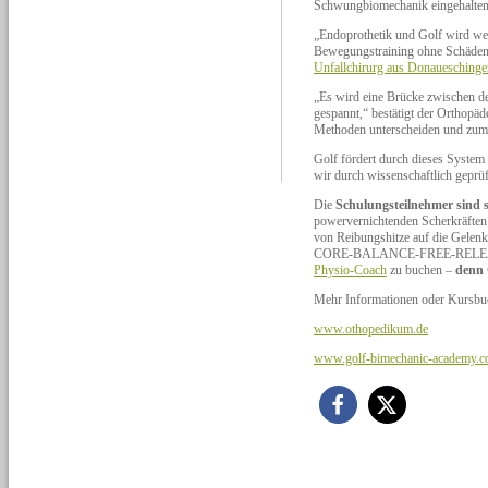
Schwungbiomechanik eingehalten
„Endoprothetik und Golf wird we
Bewegungstraining ohne Schäden
Unfallchirurg aus Donaueschinge
„Es wird eine Brücke zwischen d
gespannt,“ bestätigt der Orthopä
Methoden unterscheiden und zum 
Golf fördert durch dieses System
wir durch wissenschaftlich geprüf
Die
Schulungsteilnehmer sind s
powervernichtenden Scherkräfte
von Reibungshitze auf die Gelen
CORE-BALANCE-FREE-RELEASE g
Physio-Coach
zu buchen –
denn 
Mehr Informationen oder Kursbuc
www.othopedikum.de
www.golf-bimechanic-academy.