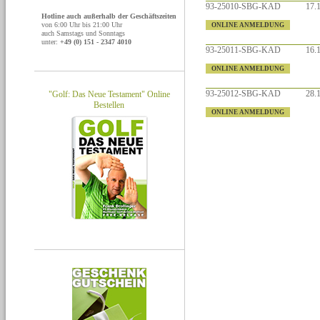
93-25010-SBG-KAD
17.1
Hotline auch außerhalb der Geschäftszeiten
von 6:00 Uhr bis 21:00 Uhr
ONLINE ANMELDUNG
auch Samstags und Sonntags
unter:
+49 (0) 151 - 2347 4010
93-25011-SBG-KAD
16.1
ONLINE ANMELDUNG
93-25012-SBG-KAD
28.1
"Golf: Das Neue Testament" Online
Bestellen
ONLINE ANMELDUNG