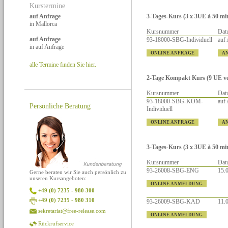
Kurstermine
3-Tages-Kurs (3 x 3UE à 50 min
auf Anfrage
in Mallorca
Kursnummer
Dat
auf Anfrage
93-18000-SBG-Individuell
auf
in auf Anfrage
ONLINE ANFRAGE
A
alle Termine finden Sie hier.
2-Tage Kompakt Kurs (9 UE vert
Kursnummer
Dat
93-18000-SBG-KOM-
auf
Persönliche Beratung
Individuell
ONLINE ANFRAGE
A
3-Tages-Kurs (3 x 3UE à 50 min
Kursnummer
Dat
93-26008-SBG-ENG
15.0
Gerne beraten wir Sie auch persönlich zu
unseren Kursangeboten:
ONLINE ANMELDUNG
+49 (0) 7235 - 980 300
+49 (0) 7235 - 980 310
93-26009-SBG-KAD
11.0
sekretariat@free-release.com
ONLINE ANMELDUNG
Rückrufservice