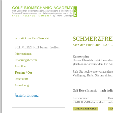
SCHMERZFREI b
zurück zur Kursübersicht
<<
nach der FREE-RELEASE-
SCHMERZFREI besser Golfen
Informationen
Kurstermine
Erfahrungsberichte
Unsere Übersicht zeigt Ihnen die
gleich online anzumelden. Ein A
Ausbilder
Falls Sie noch weiter vorausplan
Termine / Ort
Verfügung. Rufen Sie uns einfac
Unterkunft
Anmeldung
Golf Reise Intensiv - nach ind
Ärztefortbildung
Kursnummer
Dat
93-18000-SBG-Individuell
auf
ONLINE ANFRAGE
A