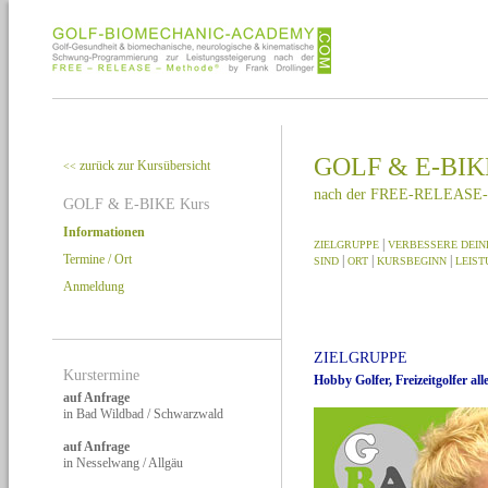
GOLF & E-BIK
zurück zur Kursübersicht
<<
nach der FREE-RELEASE-
GOLF & E-BIKE Kurs
Informationen
|
ZIELGRUPPE
VERBESSERE DEIN
Termine / Ort
|
|
|
SIND
ORT
KURSBEGINN
LEIS
Anmeldung
ZIELGRUPPE
Kurstermine
Hobby Golfer, Freizeitgolfer al
auf Anfrage
in Bad Wildbad / Schwarzwald
auf Anfrage
in Nesselwang / Allgäu