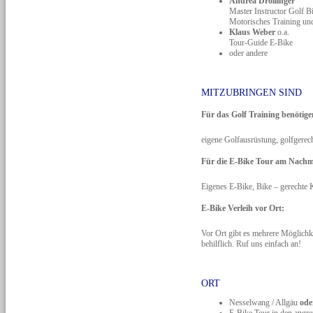
Andrea Drollinger
Master Instructor Golf
Motorisches Training und
Klaus Weber
o.a.
Tour-Guide E-Bike
oder andere
MITZUBRINGEN SIND
Für das Golf Training benötig
eigene Golfausrüstung, golfgerech
Für die E-Bike Tour am Nachmi
Eigenes E-Bike, Bike – gerechte 
E-Bike Verleih vor Ort:
Vor Ort gibt es mehrere Möglichke
behilflich. Ruf uns einfach an!
ORT
Nesselwang / Allgäu
ode
E-Bike Tour in den angr