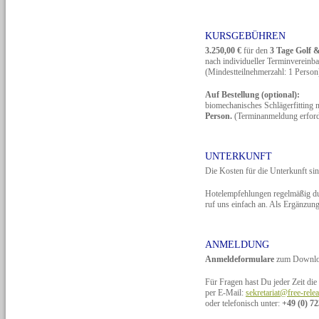
KURSGEBÜHREN
3.250,00 €
für den
3 Tage Golf 
nach individueller Terminvereinb
(Mindestteilnehmerzahl: 1 Person
Auf Bestellung (optional):
biomechanisches Schlägerfitting
Person.
(Terminanmeldung erford
UNTERKUNFT
Die Kosten für die Unterkunft sin
Hotelempfehlungen regelmäßig dur
ruf uns einfach an. Als Ergänzun
ANMELDUNG
Anmeldeformulare
zum Downlo
Für Fragen hast Du jeder Zeit die
per E-Mail:
sekretariat@free-rele
oder telefonisch unter:
+49 (0) 72