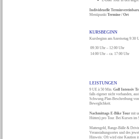
Individeuelle Terminvereinba
Menüpunkt
Termine / Ort
KURSBEGINN
Kursbeginn am Anreisetag 9:30 
09:30 Uhr – 12:00 Uhr
14:00 Uhr – ca. 17:00 Uhr
LEISTUNGEN
9 UE à 50 Min.
Golf Intensiv T
falls eigener nicht vorhanden, aus
Schwung-Plan-Beschreibung von de
Beweglichkeit.
Nachmittags E-Bike Tour
mit u
Hütten) pro Tour. Bei Kursen im 
Mattengeld, Range-Bälle & Drivi
Veranstaltungsortes und des jewe
Hinweis: Oft wird eine Kaution in