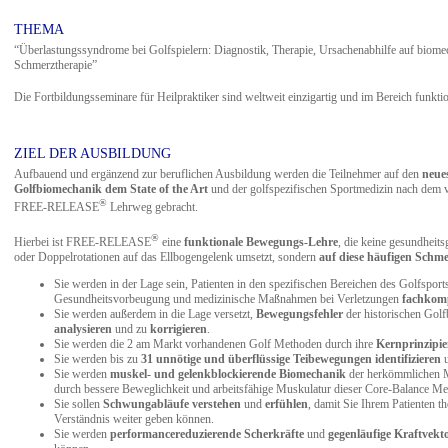
THEMA
“Überlastungssyndrome bei Golfspielern: Diagnostik, Therapie, Ursachenabhilfe auf biom
Schmerztherapie”
Die Fortbildungsseminare für Heilpraktiker sind weltweit einzigartig und im Bereich funkt
ZIEL DER AUSBILDUNG
Aufbauend und ergänzend zur beruflichen Ausbildung werden die Teilnehmer auf den
neue
Golfbiomechanik dem State of the Art
und der golfspezifischen Sportmedizin nach dem 
®
FREE-RELEASE
Lehrweg gebracht.
®
Hierbei ist FREE-RELEASE
eine
funktionale Bewegungs-Lehre
, die keine gesundheit
oder Doppelrotationen auf das Ellbogengelenk umsetzt, sondern
auf diese häufigen Schme
Sie werden in der Lage sein, Patienten in den spezifischen Bereichen des Golfsport
Gesundheitsvorbeugung und medizinische Maßnahmen bei Verletzungen
fachkomp
Sie werden außerdem in die Lage versetzt,
Bewegungsfehler
der historischen Gol
analysieren
und zu
korrigieren
.
Sie werden die 2 am Markt vorhandenen Golf Methoden durch ihre
Kernprinzipie
Sie werden bis zu
31 unnötige und überflüssige Teibewegungen identifizieren
u
Sie werden
muskel- und gelenkblockierende Biomechanik
der herkömmlichen Me
durch bessere Beweglichkeit und arbeitsfähige Muskulatur dieser Core-Balance Me
Sie sollen
Schwungabläufe verstehen
und
erfühlen
, damit Sie Ihrem Patienten t
Verständnis weiter geben können.
Sie werden
performancereduzierende Scherkräfte
und
gegenläufige Kraftvekt