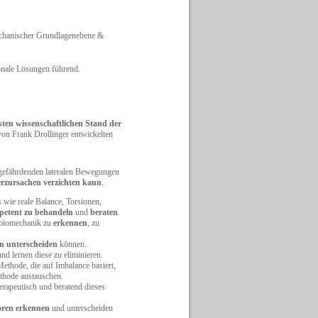
echanischer Grundlagenebene &
ionale Lösungen führend.
sten wissenschaftlichen Stand der
von Frank Drollinger entwickelten
sgefährdenden lateralen Bewegungen
rzursachen verzichten kann
.
s wie reale Balance, Torsionen,
etent zu behandeln
und
beraten
.
fbiomechanik zu
erkennen
, zu
n unterscheiden
können.
nd lernen diese zu eliminieren.
thode, die auf Imbalance basiert,
thode austauschen.
herapeutisch und beratend dieses
oren erkennen
und unterscheiden