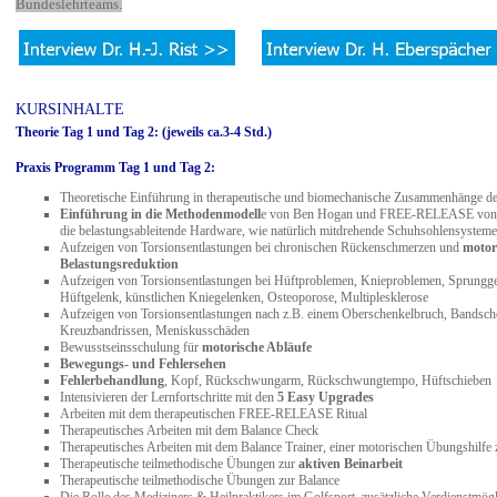
Bundeslehrteams.
KURSINHALTE
Theorie Tag 1 und Tag 2: (jeweils ca.3-4 Std.)
Praxis Programm Tag 1 und Tag 2:
Theoretische Einführung in therapeutische und biomechanische Zusammenhänge 
Einführung in die Methodenmodell
e von Ben Hogan und FREE-RELEASE von Fr
die belastungsableitende Hardware, wie natürlich mitdrehende Schuhsohlensysteme
Aufzeigen von Torsionsentlastungen bei chronischen Rückenschmerzen und
motor
Belastungsreduktion
Aufzeigen von Torsionsentlastungen bei Hüftproblemen, Knieproblemen, Sprungge
Hüftgelenk, künstlichen Kniegelenken, Osteoporose, Multiplesklerose
Aufzeigen von Torsionsentlastungen nach z.B. einem Oberschenkelbruch, Bandschei
Kreuzbandrissen, Meniskusschäden
Bewusstseinsschulung für
motorische Abläufe
Bewegungs- und Fehlersehen
Fehlerbehandlung
, Kopf, Rückschwungarm, Rückschwungtempo, Hüftschieben
Intensivieren der Lernfortschritte mit den
5 Easy Upgrades
Arbeiten mit dem therapeutischen FREE-RELEASE Ritual
Therapeutisches Arbeiten mit dem Balance Check
Therapeutisches Arbeiten mit dem Balance Trainer, einer motorischen Übungshilfe z
Therapeutische teilmethodische Übungen zur
aktiven Beinarbeit
Therapeutische teilmethodische Übungen zur Balance