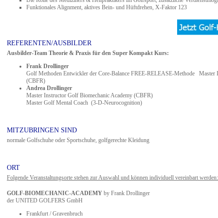
Die Rolle des Mediziners & Heilpraktikers im Golfsport, zusätzliche Verdienstmögl
Funktionales Alignment, aktives Bein- und Hüftdrehen, X-Faktor 123
REFERENTEN/AUSBILDER
Ausbilder-Team Theorie & Praxis für den Super Kompakt Kurs:
Frank Drollinger
Golf Methoden Entwickler der Core-Balance FREE-RELEASE-Methode Master In
(CBFR)
Andrea Drollinger
Master Instructor Golf Biomechanic Academy (CBFR)
Master Golf Mental Coach (3-D-Neurocognition)
MITZUBRINGEN SIND
normale Golfschuhe oder Sportschuhe, golfgerechte Kleidung
ORT
Folgende Veranstaltungsorte stehen zur Auswahl und können individuell vereinbart werden:
GOLF-BIOMECHANIC-ACADEMY
by Frank Drollinger
der UNITED GOLFERS GmbH
Frankfurt / Gravenbruch