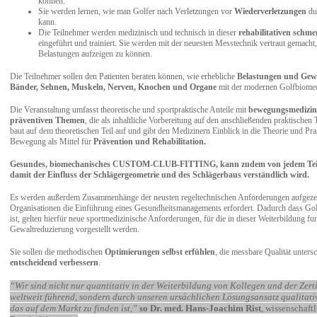
können.
Sie werden lernen, wie man Golfer nach Verletzungen vor
Wiederverletzungen
du
kann.
Die Teilnehmer werden medizinisch und technisch in dieser
rehabilitativen schm
eingeführt und trainiert. Sie werden mit der neuesten Messtechnik vertraut gemacht,
Belastungen aufzeigen zu können.
Die Teilnehmer sollen den Patienten beraten können, wie erhebliche
Belastungen und Gewa
Bänder, Sehnen, Muskeln, Nerven, Knochen und Organe
mit der modernen Golfbiome
Die Veranstaltung umfasst theoretische und sportpraktische Anteile mit
bewegungsmedizini
präventiven Themen
, die als inhaltliche Vorbereitung auf den anschließenden praktischen T
baut auf dem theoretischen Teil auf und gibt den Medizinern Einblick in die Theorie und Pr
Bewegung als Mittel für
Prävention und Rehabilitation.
Gesundes, biomechanisches CUSTOM-CLUB-FITTING, kann zudem von jedem Teiln
damit der Einfluss der Schlägergeometrie und des Schlägerbaus verständlich wird.
Es werden außerdem Zusammenhänge der neusten regeltechnischen Anforderungen aufgezeig
Organisationen die Einführung eines Gesundheitsmanagements erfordert. Dadurch dass Gol
ist, gelten hierfür neue sportmedizinische Anforderungen, für die in dieser Weiterbildung f
Gewaltreduzierung vorgestellt werden.
Sie sollen die methodischen
Optimierungen selbst erfühlen
, die messbare Qualität unter
entscheidend verbessern
.
“Wir sind nicht nur quantitativ in der Weiterbildung von Kollegen und der Zert
weltweit führend, sondern durch unseren ursächlichen Lösungsansatz qualitati
das auf dem Markt zu finden ist,”
so Dr. med. Hans-Joachim Rist
, wissenschaftl