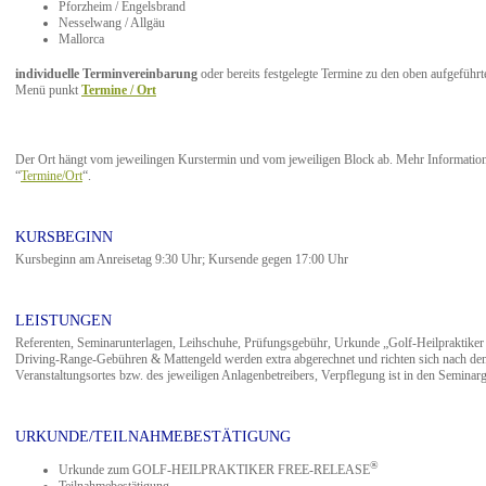
Pforzheim / Engelsbrand
Nesselwang / Allgäu
Mallorca
individuelle Terminvereinbarung
oder bereits festgelegte Termine zu den oben aufgeführt
Menü punkt
Termine / Ort
Der Ort hängt vom jeweilingen Kurstermin und vom jeweiligen Block ab. Mehr Informatione
“
Termine/Ort
“.
KURSBEGINN
Kursbeginn am Anreisetag 9:30 Uhr; Kursende gegen 17:00 Uhr
LEISTUNGEN
Referenten, Seminarunterlagen, Leihschuhe, Prüfungsgebühr, Urkunde „Golf-Heilprakti
Driving-Range-Gebühren & Mattengeld werden extra abgerechnet und richten sich nach de
Veranstaltungsortes bzw. des jeweiligen Anlagenbetreibers, Verpflegung ist in den Seminarg
URKUNDE/TEILNAHMEBESTÄTIGUNG
®
Urkunde zum GOLF-HEILPRAKTIKER FREE-RELEASE