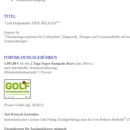
Teilnahmebestätigung
TITEL
®
“Golf-Heilpraktiker FREE-RELEASE
”
Experte für
“Überlastungssyndrome bei Golfspielern: Diagnostik, Therapie und Ursachenabhilfe auf 
Schmerztherapie”
FORTBILDUNGSGEBÜHREN
1.995,00 €
für den
2-Tage-Super Kompakt-Kurs
(inkl. Mwst.)
nach individueller Terminvereinbarung
(Mindestteilnehmerzahl: 1 Person)
(Praxis-Schild zzgl. 50,00 €)
Auf Wunsch-kostenlos:
®
biomechanisches Custom Club Fitting (Schlägerfitting) nach der Free-Release-Methode
(T
Zusatzkosten für Auslandskurse optional: