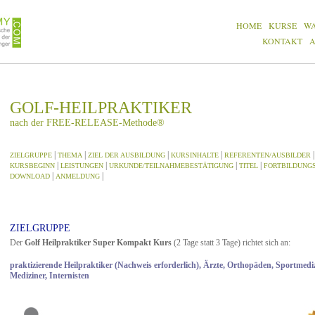
HOME
KURSE
W
KONTAKT
GOLF-HEILPRAKTIKER
nach der FREE-RELEASE-Methode®
|
|
|
|
ZIELGRUPPE
THEMA
ZIEL DER AUSBILDUNG
KURSINHALTE
REFERENTEN/AUSBILDER
|
|
|
|
KURSBEGINN
LEISTUNGEN
URKUNDE/TEILNAHMEBESTÄTIGUNG
TITEL
FORTBILDUNG
|
|
DOWNLOAD
ANMELDUNG
ZIELGRUPPE
Der
Golf Heilpraktiker Super Kompakt Kurs
(2 Tage statt 3 Tage) richtet sich an:
praktizierende Heilpraktiker (Nachweis erforderlich), Ärzte, Orthopäden, Sportmediz
Mediziner, Internisten