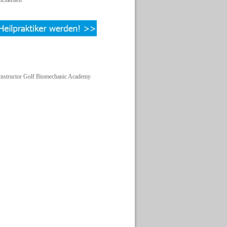
ichkeiten
structor Golf Biomechanic Academy