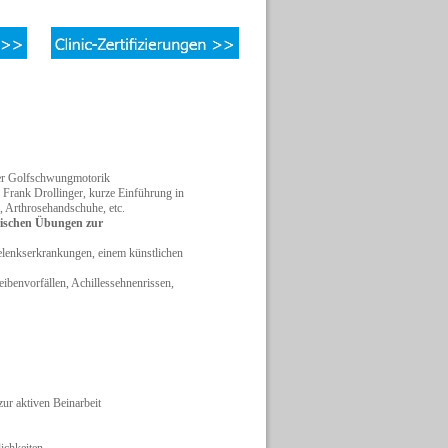
der Golfschwungmotorik
ank Drollinger, kurze Einführung in
, Arthrosehandschuhe, etc.
ischen Übungen zur
lenkserkrankungen, einem künstlichen
benvorfällen, Achillessehnenrissen,
ur aktiven Beinarbeit