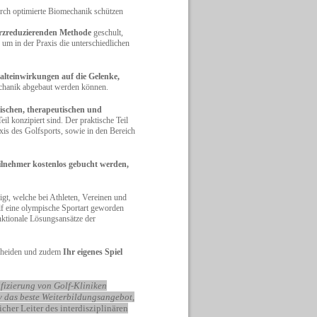
rch optimierte Biomechanik schützen
erzreduzierenden Methode
geschult,
 um in der Praxis die unterschiedlichen
lteinwirkungen auf die Gelenke,
chanik abgebaut werden können.
schen, therapeutischen und
eil konzipiert sind. Der praktische Teil
axis des Golfsports, sowie in den Bereich
ehmer kostenlos gebucht werden,
t, welche bei Athleten, Vereinen und
f eine olympische Sportart geworden
unktionale Lösungsansätze der
scheiden und zudem
Ihr eigenes Spiel
ifizierung von Golf-Kliniken
v das beste Weiterbildungsangebot,
icher Leiter des interdisziplinären